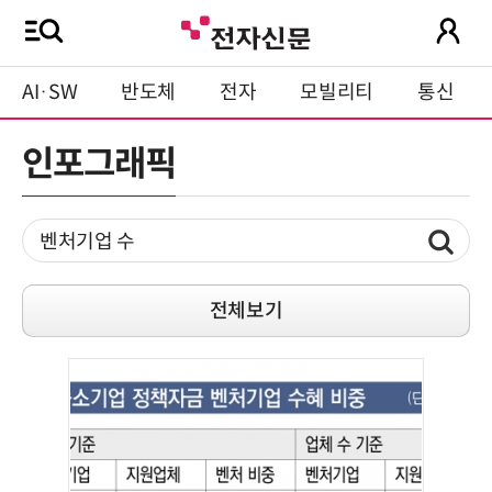
AI·SW
반도체
전자
모빌리티
통신
인포그래픽
전체보기