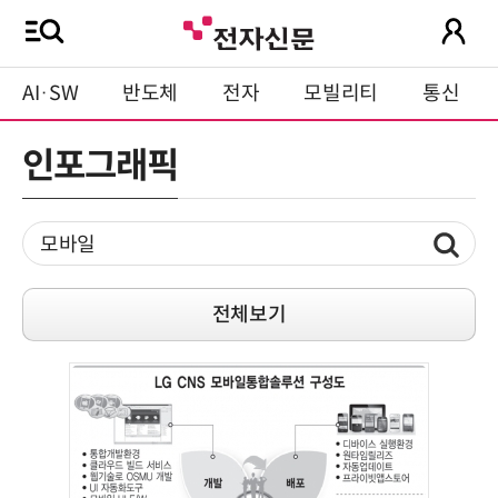
AI·SW
반도체
전자
모빌리티
통신
인포그래픽
전체보기