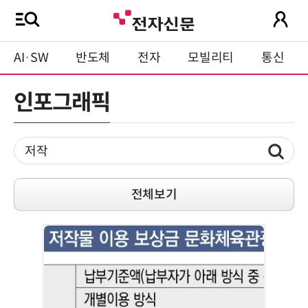
AI·SW
반도체
전자
모빌리티
통신
인포그래픽
전체보기