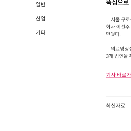
뚝심으로 
일반
산업
서울 구로동
회사 이선주
기타
만뒀다.
의료영상정보
3개 법인을 
기사 바로가
최신자료