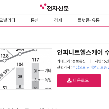
모빌리티
통신
경제
플랫폼·유통
인피니트헬스케어 수
카테고리 : 정보통신
지면 : 6면
관련기사 :
뚝심으로 밀어붙인 토종 
다운로드