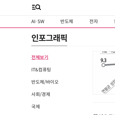
AI·SW
반도체
전자
인포그래픽
전체보기
IT&컴퓨팅
반도체/바이오
사회/경제
국제