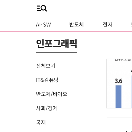
AI·SW
반도체
전자
인포그래픽
전체보기
IT&컴퓨팅
반도체/바이오
사회/경제
국제