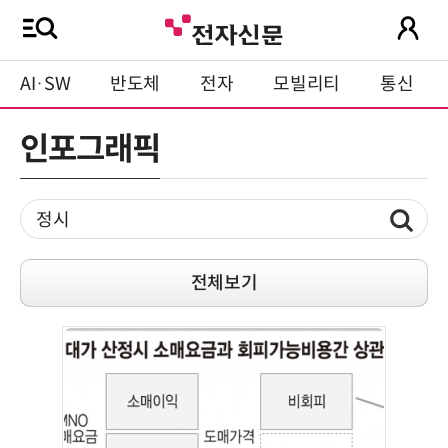
AI·SW
반도체
전자
모빌리티
통신
인포그래픽
전체보기