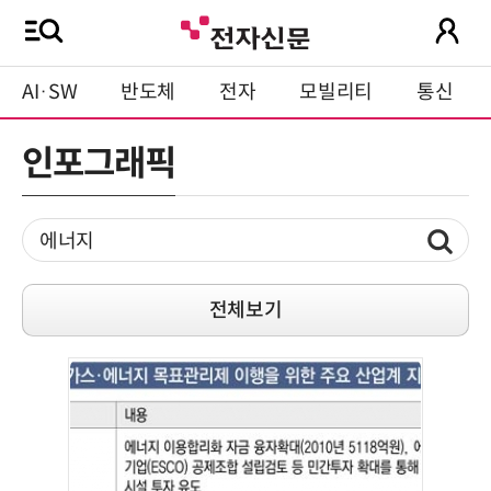
AI·SW
반도체
전자
모빌리티
통신
인포그래픽
전체보기