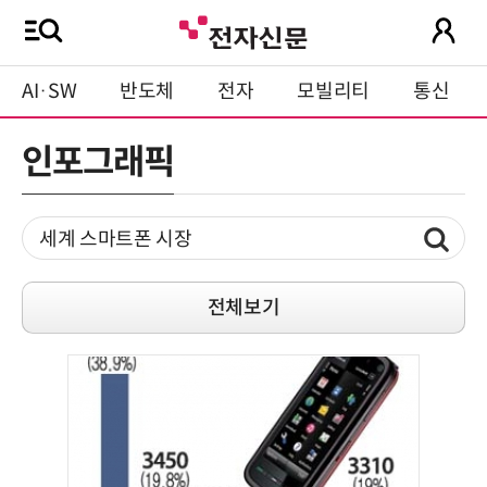
AI·SW
반도체
전자
모빌리티
통신
인포그래픽
전체보기