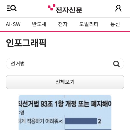
AI·SW
반도체
전자
모빌리티
통신
인포그래픽
전체보기