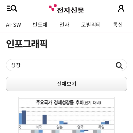
AI·SW
반도체
전자
모빌리티
통신
인포그래픽
전체보기