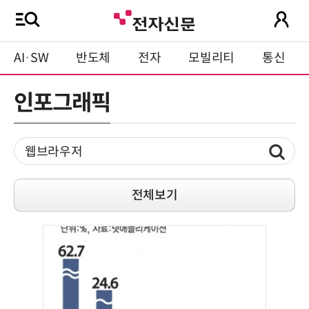
AI·SW
반도체
전자
모빌리티
통신
인포그래픽
전체보기