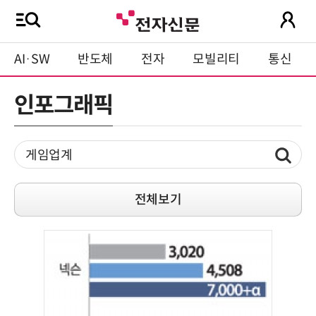
AI·SW
반도체
전자
모빌리티
통신
인포그래픽
전체보기