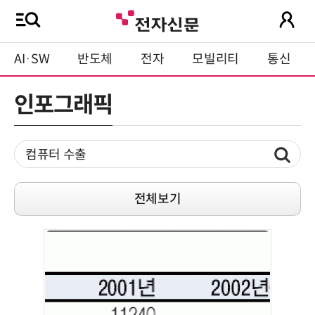
AI·SW
반도체
전자
모빌리티
통신
인포그래픽
전체보기