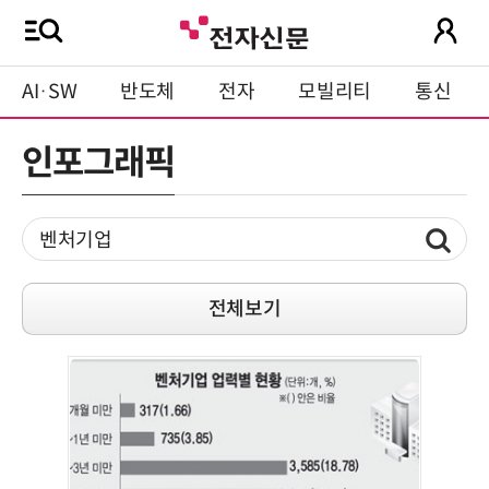
AI·SW
반도체
전자
모빌리티
통신
인포그래픽
전체보기