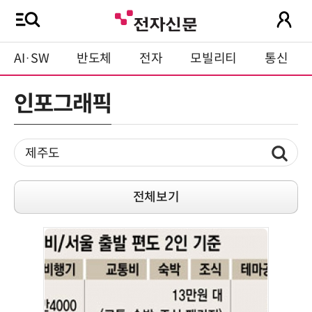
AI·SW
반도체
전자
모빌리티
통신
인포그래픽
전체보기