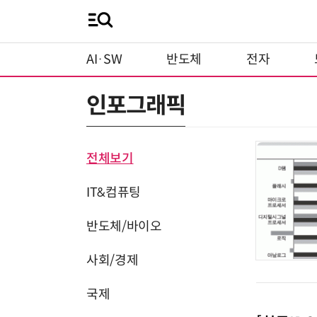
AI·SW
반도체
전자
인포그래픽
전체보기
IT&컴퓨팅
반도체/바이오
사회/경제
국제