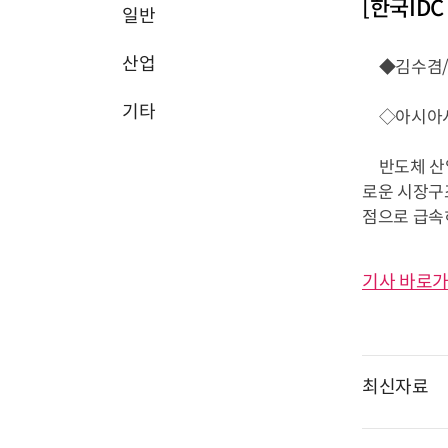
[한국ID
일반
산업
◆김수겸/I
기타
◇아시아시
반도체 산업에
로운 시장구조
점으로 급속히
기사 바로가
최신자료