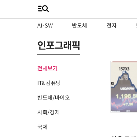
AI·SW
반도체
전자
인포그래픽
전체보기
IT&컴퓨팅
반도체/바이오
사회/경제
국제