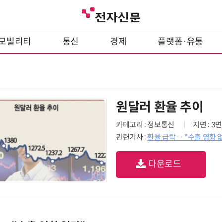
모빌리티
통신
경제
플랫폼·유통
원달러 환율 추이
카테고리 : 정보통신
지면 : 3면
관련기사 :
환율 급락‥ "수출 영향 
다운로드