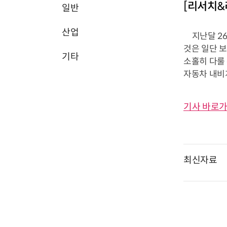
[리서치&
일반
산업
지난달 26
것은 일단 
기타
소홀히 다룰 
자동차 내비게
기사 바로가
최신자료