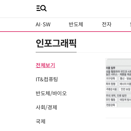
AI·SW
반도체
전자
인포그래픽
전체보기
IT&컴퓨팅
반도체/바이오
사회/경제
국제