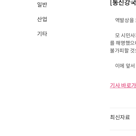
[통신강국
일반
산업
역발상을 모
기타
모 시민사회
를 해명했으
불가피할 것
이에 앞서 지
기사 바로가
최신자료