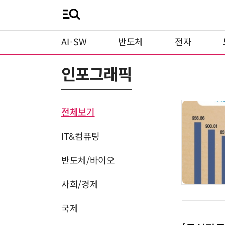
AI·SW
반도체
전자
인포그래픽
전체보기
IT&컴퓨팅
반도체/바이오
사회/경제
국제