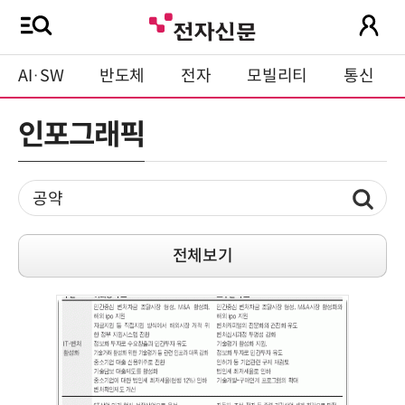
AI·SW
반도체
전자
모빌리티
통신
인포그래픽
전체보기