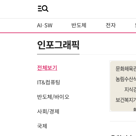
AI·SW
반도체
전자
인포그래픽
전체보기
IT&컴퓨팅
반도체/바이오
사회/경제
국제