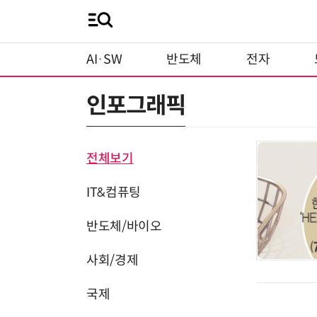
AI·SW
반도체
전자
인포그래픽
전체보기
IT&컴퓨팅
반도체/바이오
사회/경제
국제