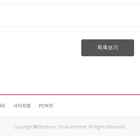
목록보기
처리
사이트맵
PC버전
Copyright © Electronic Times Internet. All Rights Reserved.