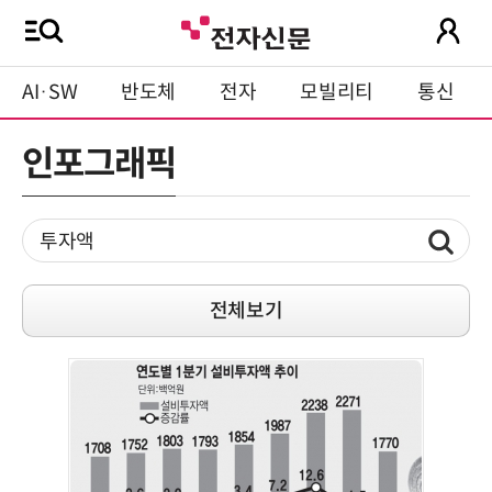
AI·SW
반도체
전자
모빌리티
통신
인포그래픽
전체보기