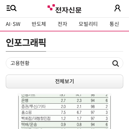
AI·SW
반도체
전자
모빌리티
통신
인포그래픽
전체보기