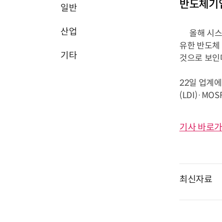
반도체기업
일반
산업
올해 시스템
유한 반도체
기타
것으로 보인
22일 업계에
(LDI)·M
기사 바로가
최신자료