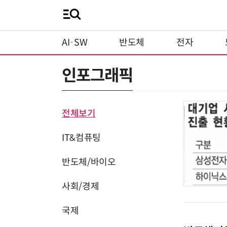
AI·SW
반도체
전자
인포그래픽
전체보기
IT&컴퓨팅
반도체/바이오
사회/경제
국제