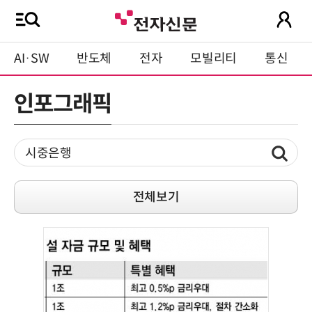
AI·SW
반도체
전자
모빌리티
통신
인포그래픽
전체보기