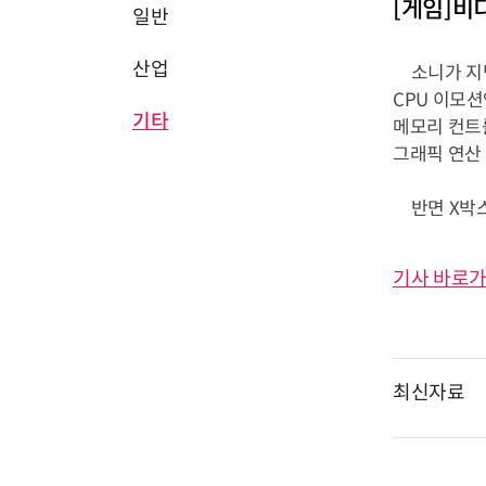
[게임]비
일반
산업
소니가 지난
CPU 이모션
기타
메모리 컨트
그래픽 연산 
반면 X박스
기사 바로가
최신자료