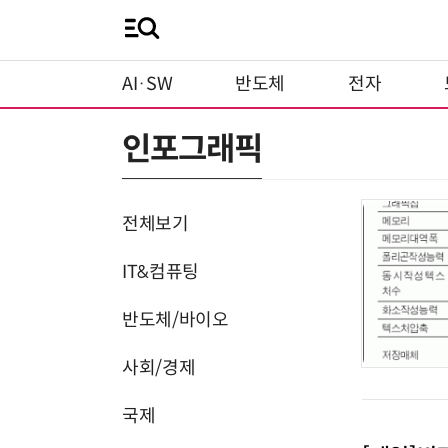
AI·SW
반도체
전자
인포그래픽
전체보기
IT&컴퓨팅
반도체/바이오
사회/경제
국제