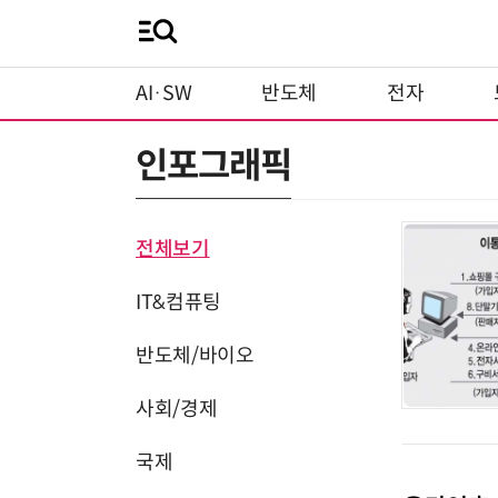
AI·SW
반도체
전자
인포그래픽
전체보기
IT&컴퓨팅
반도체/바이오
사회/경제
국제