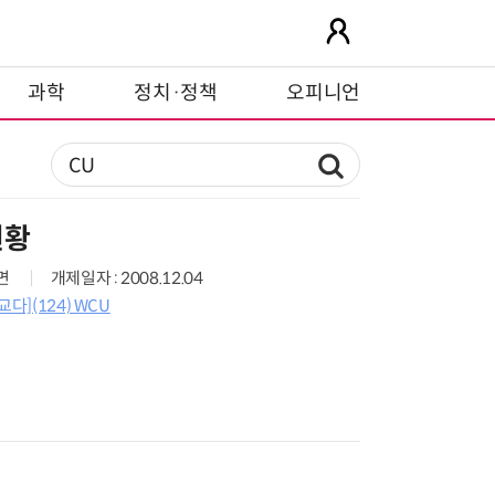
과학
정치·정책
오피니언
현황
6면
개제일자 : 2008.12.04
다](124) WCU