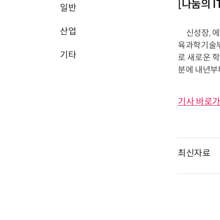
[나눔의 I
일반
산업
신성장, 에너
육과학기술부
기타
로 새로운 학
분에 내년부터
기사 바로가
최신자료