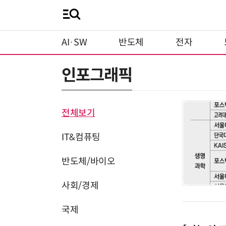
AI·SW
반도체
전자
인포그래픽
전체보기
IT&컴퓨팅
반도체/바이오
사회/경제
국제