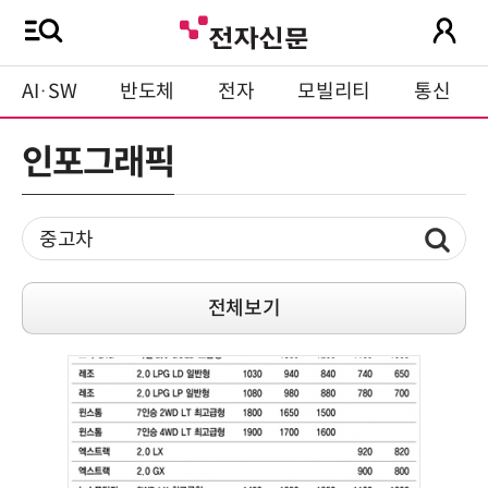
AI·SW
반도체
전자
모빌리티
통신
인포그래픽
전체보기