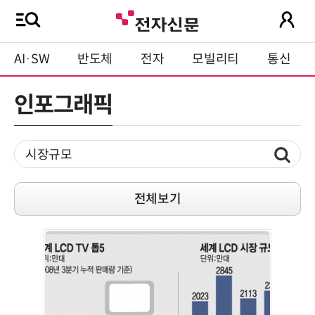
AI·SW
반도체
전자
모빌리티
통신
인포그래픽
전체보기