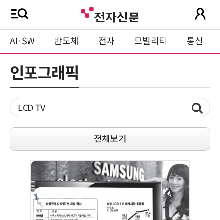
AI·SW
반도체
전자
모빌리티
통신
인포그래픽
전체보기