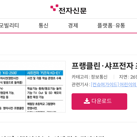
모빌리티
통신
경제
플랫폼·유통
프랭클린·샤프전자 
카테고리 : 정보통신
지면 : 2
관련기사 :
[컨슈머가이드] 어린이의
다운로드