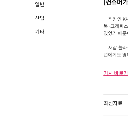
[컨슈머가
일반
산업
직장인 K씨
북·크레파스
기타
있었기 때문
새삼 놀라운 
년에게도 영어
기사 바로가
최신자료