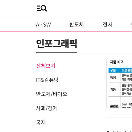
AI·SW
반도체
전자
인포그래픽
전체보기
IT&컴퓨팅
반도체/바이오
사회/경제
국제