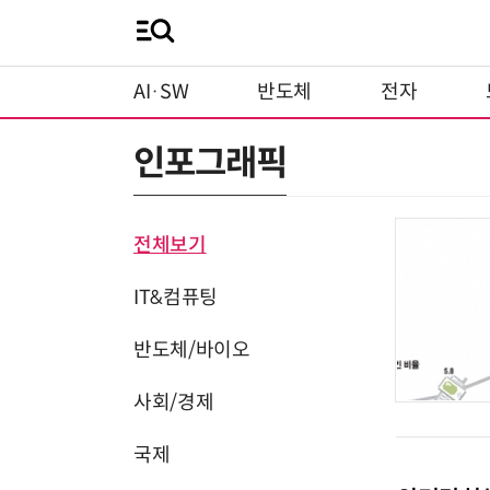
AI·SW
반도체
전자
인포그래픽
전체보기
IT&컴퓨팅
반도체/바이오
사회/경제
국제