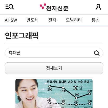
AI·SW
반도체
전자
모빌리티
통신
인포그래픽
전체보기