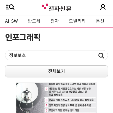
AI·SW
반도체
전자
모빌리티
통신
인포그래픽
전체보기