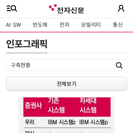
AI·SW
반도체
전자
모빌리티
통신
인포그래픽
전체보기