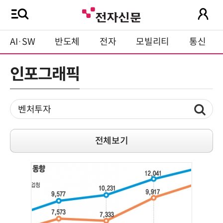
AI·SW
반도체
전자
모빌리티
통신
인포그래픽
전체보기