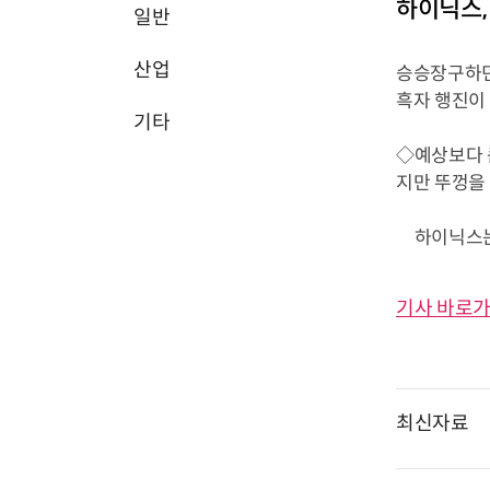
하이닉스,
일반
산업
승승장구하던
흑자 행진이 
기타
◇예상보다 
지만 뚜껑을 
하이닉스는 4
기사 바로가
최신자료