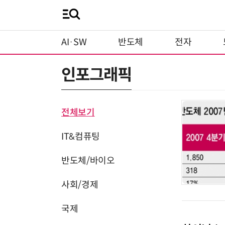
AI·SW
반도체
전자
인포그래픽
전체보기
IT&컴퓨팅
반도체/바이오
사회/경제
국제