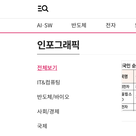
AI·SW
반도체
전자
인포그래픽
전체보기
IT&컴퓨팅
반도체/바이오
사회/경제
국제