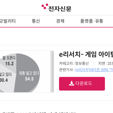
모빌리티
통신
경제
플랫폼·유통
e리서치- 게임 아이
카테고리 : 정보통신
지면 : 3
관련기사 :
[e리서치]네티즌 30% 
다운로드