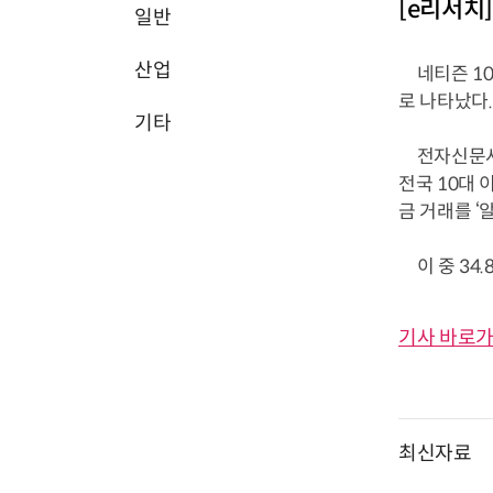
[e리서치
일반
산업
네티즌 10
로 나타났다.
기타
전자신문사와 
전국 10대 
금 거래를 ‘
이 중 34.
기사 바로가
최신자료