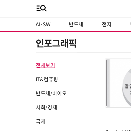
AI·SW
반도체
전자
인포그래픽
전체보기
IT&컴퓨팅
반도체/바이오
사회/경제
국제