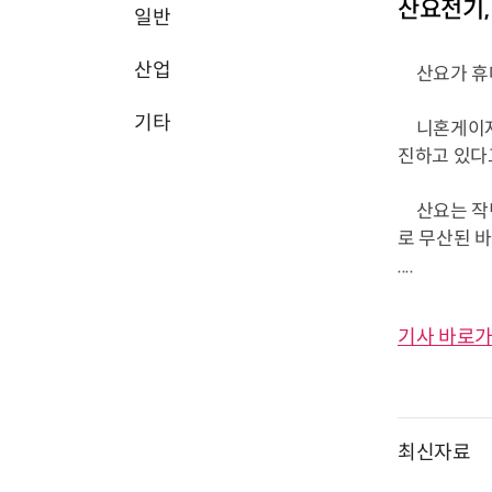
산요전기,
일반
산업
산요가 휴대
기타
니혼게이자이
진하고 있다고
산요는 작년
로 무산된 바
....
기사 바로가
최신자료