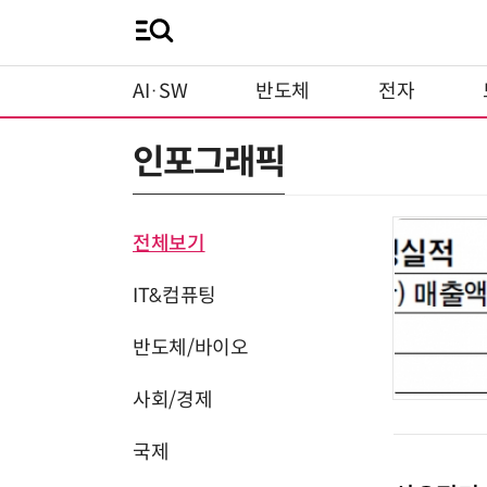
AI·SW
반도체
전자
인포그래픽
전체보기
IT&컴퓨팅
반도체/바이오
사회/경제
국제