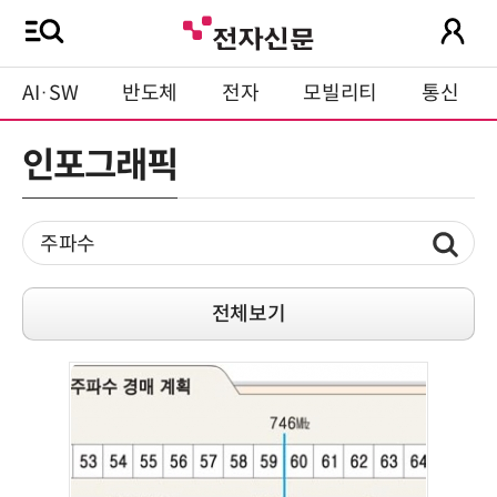
AI·SW
반도체
전자
모빌리티
통신
인포그래픽
전체보기