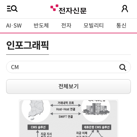
AI·SW
반도체
전자
모빌리티
통신
인포그래픽
전체보기