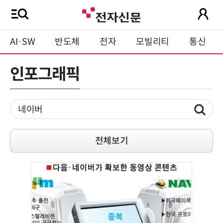
AI·SW
반도체
전자
모빌리티
통신
인포그래픽
전체보기