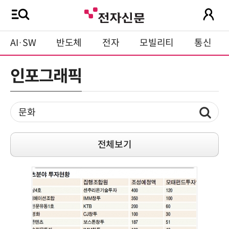
AI·SW
반도체
전자
모빌리티
통신
인포그래픽
전체보기