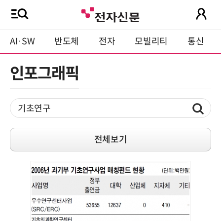
AI·SW
반도체
전자
모빌리티
통신
인포그래픽
전체보기