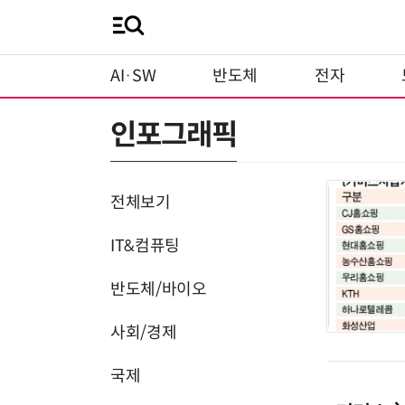
AI·SW
반도체
전자
인포그래픽
전체보기
IT&컴퓨팅
반도체/바이오
사회/경제
국제