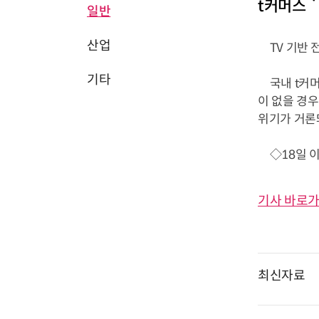
t커머스 
일반
산업
TV 기반 
기타
국내 t커머스
이 없을 경
위기가 거론돼
◇18일 이전
기사 바로가
최신자료