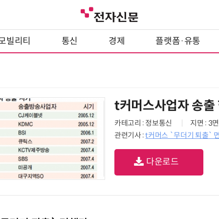
모빌리티
통신
경제
플랫폼·유통
t커머스사업자 송출
카테고리 : 정보통신
지면 : 3면
관련기사 :
t커머스 `무더기 퇴출` 
다운로드