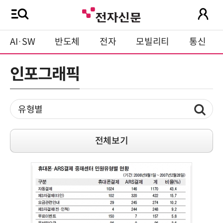
AI·SW
반도체
전자
모빌리티
통신
인포그래픽
전체보기