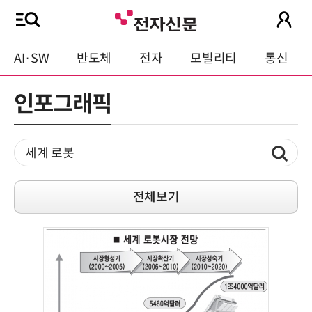
AI·SW
반도체
전자
모빌리티
통신
인포그래픽
전체보기